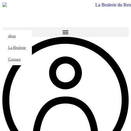
Aller
au
contenu
shop
La Brulerie
Contact