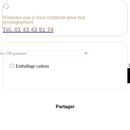
N’hésitez pas à nous contacter pour tout
renseignement
Tél. 01 43 43 91 74
q
Emballage cadeau
d
T
d
C
M
Thé en vrac
C
Thé en sachet
s
Partager
-
T
N
n
D