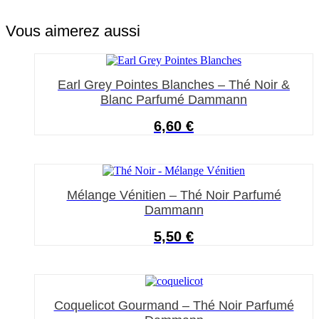
Vous aimerez aussi
Ce
produit
Earl Grey Pointes Blanches – Thé Noir &
a
plusieurs
Blanc Parfumé Dammann
variations.
Les
6,60
€
options
peuvent
être
Ce
choisies
produit
sur
Mélange Vénitien – Thé Noir Parfumé
a
la
plusieurs
Dammann
page
variations.
du
Les
5,50
€
produit
options
peuvent
être
Ce
choisies
produit
sur
Coquelicot Gourmand – Thé Noir Parfumé
a
la
plusieurs