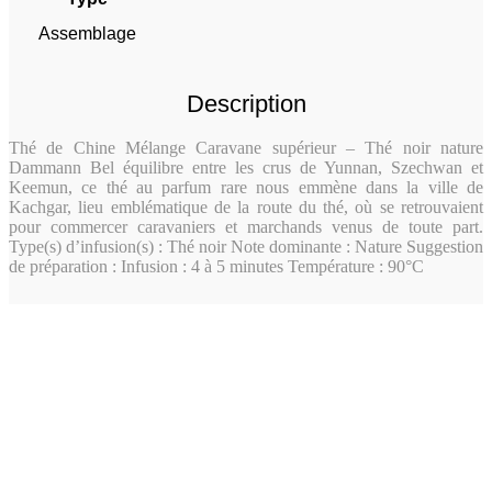
Assemblage
Description
Thé de Chine Mélange Caravane supérieur – Thé noir nature
Dammann Bel équilibre entre les crus de Yunnan, Szechwan et
Keemun, ce thé au parfum rare nous emmène dans la ville de
Kachgar, lieu emblématique de la route du thé, où se retrouvaient
pour commercer caravaniers et marchands venus de toute part.
Type(s) d’infusion(s) : Thé noir Note dominante : Nature Suggestion
de préparation : Infusion : 4 à 5 minutes Température : 90°C
Assemblage
L’équilibre subtil entre 3 crus d’exception :
Yunnan, Szechwan et Keemun