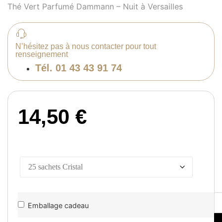
Thé Vert Parfumé Dammann – Nuit à Versailles
N’hésitez pas à nous contacter pour tout
renseignement
Tél. 01 43 43 91 74
14,50
€
qu
d
Emballage cadeau
Ti
Nu