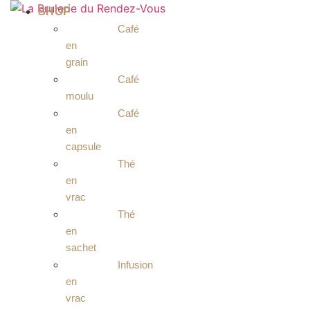
Aller
SHOP
au
Café
contenu
en
grain
Café
moulu
Café
en
capsule
Thé
en
vrac
Thé
en
sachet
Infusion
en
vrac