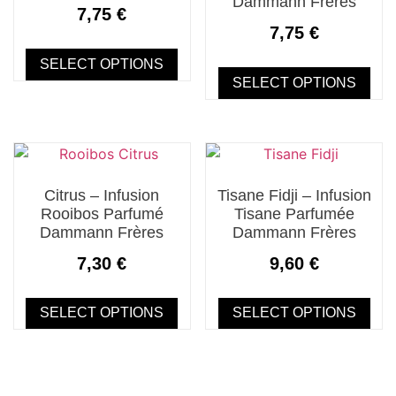
Dammann Frères
7,75
€
7,75
€
SELECT OPTIONS
SELECT OPTIONS
Ce
Ce
produit
produit
a
a
plusieurs
plusieurs
variations.
variations.
Citrus – Infusion
Tisane Fidji – Infusion
Les
Rooibos Parfumé
Tisane Parfumée
Les
options
Dammann Frères
Dammann Frères
options
peuvent
peuvent
être
7,30
€
9,60
€
être
choisies
choisies
sur
SELECT OPTIONS
SELECT OPTIONS
sur
la
Ce
Ce
la
page
produit
produit
page
du
a
a
du
produit