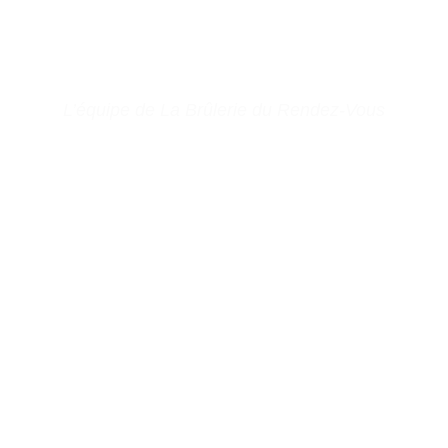
Les commandes passées durant cette
période seront traitées à notre retour,
merci pour votre compréhension
L’équipe de La Brûlerie du Rendez-Vous