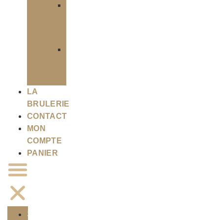
Infusion
en
vrac
Infusion
en
sachet
LA
BRULERIE
CONTACT
MON
COMPTE
PANIER
SHOP