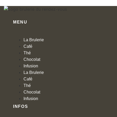
plusieurs
plusieurs
produit
variations.
variations.
Les
Les
options
options
MENU
peuvent
peuvent
être
être
choisies
choisies
La Brulerie
sur
sur
Café
la
la
Thé
page
page
Chocolat
du
du
Infusion
produit
produit
La Brulerie
Café
Thé
Chocolat
Infusion
INFOS