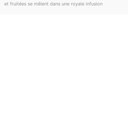
et fruitées se mêlent dans une royale infusion
Dammann
Importateur, blender et créateur de thés
depuis trois générations, la société
Dammann Frères s’est forgé une solide
réputation dans l’univers du thé et un
savoir-faire inégalé reconnu de tous