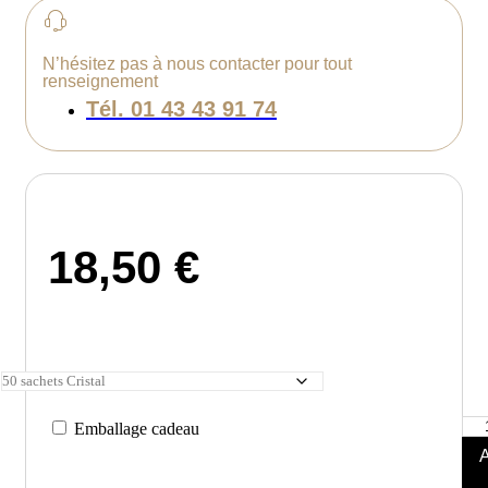
N’hésitez pas à nous contacter pour tout
renseignement
Tél. 01 43 43 91 74
18,50
€
quan
Emballage cadeau
de
Thé
noir