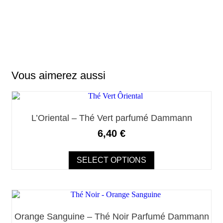
Vous aimerez aussi
Ce
produit
a
L’Oriental – Thé Vert parfumé Dammann
plusieurs
variations.
6,40
€
Les
options
peuvent
SELECT OPTIONS
être
choisies
sur
Ce
la
produit
page
a
du
Orange Sanguine – Thé Noir Parfumé Dammann
plusieurs
produit