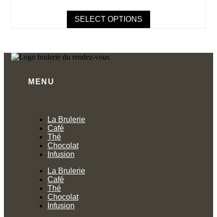
options
peuvent
SELECT OPTIONS
être
choisies
sur
la
page
du
produit
MENU
La Brulerie
Café
Thé
Chocolat
Infusion
La Brulerie
Café
Thé
Chocolat
Infusion