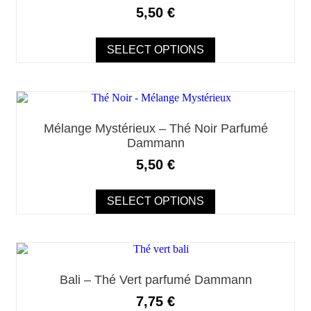
variations.
5,50
€
Les
options
peuvent
SELECT OPTIONS
être
choisies
sur
Ce
la
produit
page
a
du
Mélange Mystérieux – Thé Noir Parfumé
plusieurs
produit
Dammann
variations.
Les
5,50
€
options
peuvent
être
SELECT OPTIONS
choisies
sur
la
page
Ce
du
produit
produit
a
Bali – Thé Vert parfumé Dammann
plusieurs
variations.
7,75
€
Les