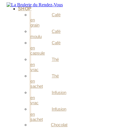
Aller
SHOP
au
contenu
Café
en
grain
Café
moulu
Café
en
capsule
Thé
en
vrac
Thé
en
sachet
Infusion
en
vrac
Infusion
en
sachet
Chocolat