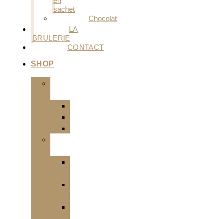
en
sachet
Chocolat
LA
BRULERIE
CONTACT
SHOP
Café
Capsule
Grain
Moulu
Thé
Thé
vert
Thé
noir
Thé
blanc