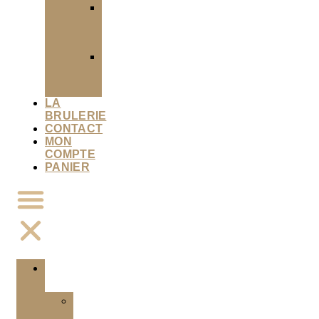
Infusion
en
vrac
Infusion
en
sachet
LA
BRULERIE
CONTACT
MON
COMPTE
PANIER
SHOP
Café