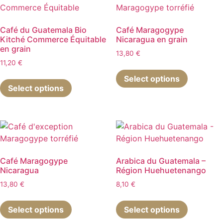
options
Les
peuvent
options
être
peuvent
Café du Guatemala Bio
Café Maragogype
Kitché Commerce Équitable
Nicaragua en grain
choisies
être
en grain
sur
choisies
13,80
€
11,20
€
la
sur
Ce
Ce
page
la
Select options
produit
Select options
produit
du
page
a
a
produit
du
plusieurs
plusieurs
produit
variations
variations.
Les
Les
options
options
peuvent
peuvent
Café Maragogype
Arabica du Guatemala –
être
Nicaragua
Région Huehuetenango
être
choisies
choisies
13,80
€
8,10
€
sur
sur
Ce
Ce
la
la
Select options
Select options
produit
produit
page
page
a
a
du