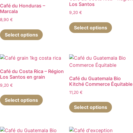
Los Santos
peuvent
Café du Honduras –
Marcala
être
9,20
€
choisies
8,90
€
Ce
sur
Select options
Ce
produit
la
Select options
produit
a
page
a
plusieurs
du
plusieurs
variations
produit
variations.
Les
Les
options
options
peuvent
Café du Costa Rica – Région
Los Santos en grain
peuvent
être
Café du Guatemala Bio
Kitché Commerce Équitable
être
choisies
9,20
€
choisies
sur
11,20
€
Ce
sur
la
Select options
produit
Ce
la
page
Select options
a
produit
page
du
plusieurs
a
du
produit
variations.
plusieurs
produit
Les
variations