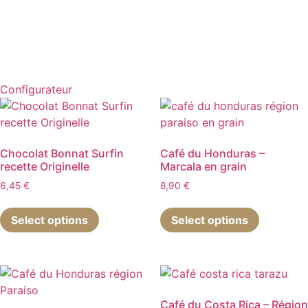
Configurateur
Chocolat Bonnat Surfin
Café du Honduras –
recette Originelle
Marcala en grain
6,45
€
8,90
€
Ce
Select options
Select options
produit
a
plusieurs
variations
Les
options
Café du Costa Rica – Région