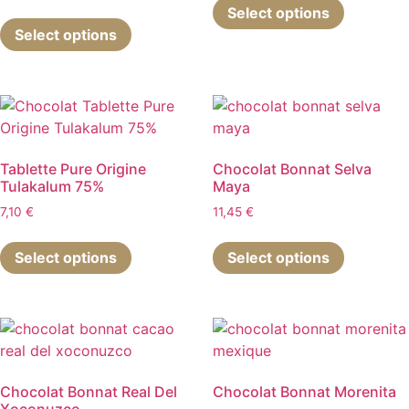
la
sur
Select options
Ce
produit
page
la
Select options
produit
a
du
page
a
plusieurs
produit
du
plusieurs
variations
produit
variations.
Les
Les
options
options
peuvent
peuvent
être
Tablette Pure Origine
Chocolat Bonnat Selva
Tulakalum 75%
Maya
être
choisies
choisies
sur
7,10
€
11,45
€
sur
la
la
page
Select options
Select options
page
du
du
produit
produit
Chocolat Bonnat Real Del
Chocolat Bonnat Morenita