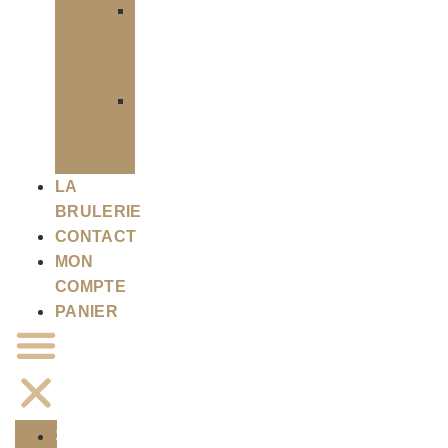
Infusion
en
vrac
Infusion
en
sachet
LA
BRULERIE
CONTACT
MON
COMPTE
PANIER
SHOP