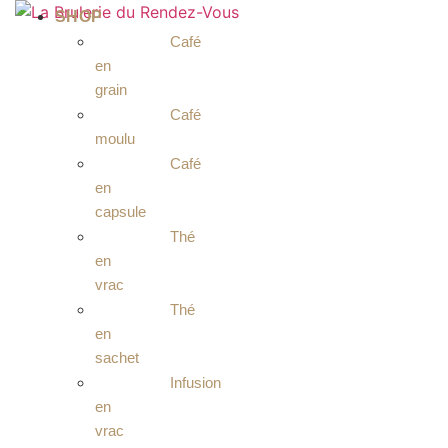
Aller
SHOP
au
Café
contenu
en
grain
Café
moulu
Café
en
capsule
Thé
en
vrac
Thé
en
sachet
Infusion
en
vrac