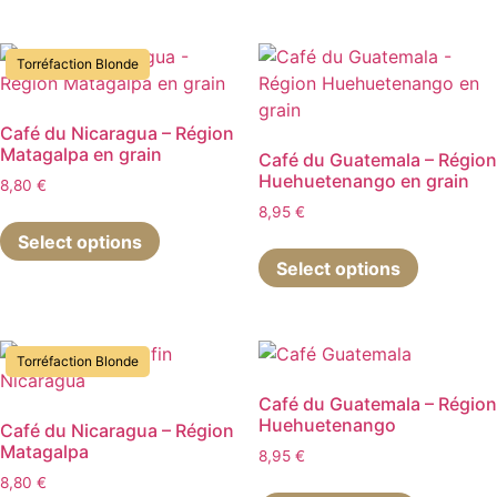
du
plusieurs
plusieurs
produit
produit
variations.
variations
Torréfaction Blonde
Les
Les
options
options
peuvent
peuvent
Café du Nicaragua – Région
Matagalpa en grain
être
être
Café du Guatemala – Région
Huehuetenango en grain
choisies
choisies
8,80
€
sur
sur
8,95
€
Ce
la
la
Select options
produit
Ce
page
page
Select options
a
produit
du
du
plusieurs
a
produit
produit
variations.
plusieurs
Les
variations
Torréfaction Blonde
options
Les
peuvent
options
Café du Guatemala – Région
Huehuetenango
être
peuvent
Café du Nicaragua – Région
Matagalpa
choisies
être
8,95
€
sur
choisies
8,80
€
Ce